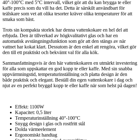
40°-100°C med 5°C intervall, vilket gör att du kan brygga te eller
kaffe precis som du vill ha det. Detta är särskilt användbart för
teälskare som vet att olika tesorter kräver olika temperaturer för att
smaka som bäst.
Trots sin kompakta storlek har denna vattenkokare en hel del att
erbjuda. Den är tillverkad av högkvalitativt glas och har en
automatisk avstängningsfunktion som gör att den stängs av när
vattnet har kokat klart. Dessutom är den enkel att rengöra, vilket gör
den till ett praktiskt och bekvämt val för alla kök.
Sammanfattningsvis är den här vattenkokaren en utmärkt investering
för alla som uppskattar en god kopp te eller kaffe. Med sin snabba
uppvärmningstid, temperaturinställning och platta design är den
både praktisk och elegant. Beställ din egen vattenkokare i dag och
njut av en perfekt bryggd kopp te eller kaffe när som helst på dagen!
Effekt: 1100W
Kapacitet: 0,5 liter
Temperaturinställning 40°-100°C
Snygg design i glas och rostfritt stål
Dolda värmeelement
Ergonomiskt handtag