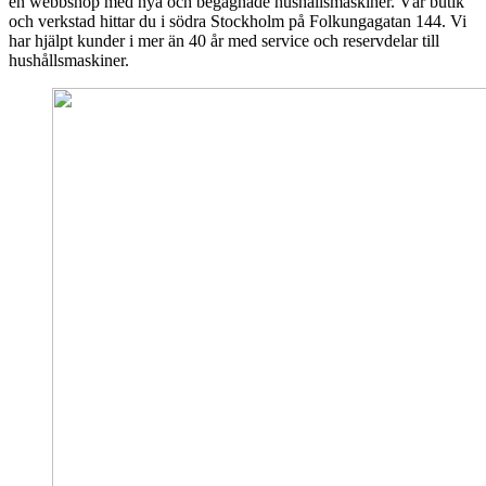
en webbshop med nya och begagnade hushållsmaskiner. Vår butik
och verkstad hittar du i södra Stockholm på Folkungagatan 144. Vi
har hjälpt kunder i mer än 40 år med service och reservdelar till
hushållsmaskiner.