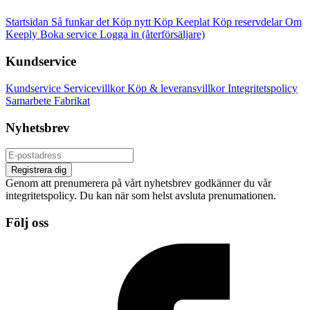
Startsidan
Så funkar det
Köp nytt
Köp Keeplat
Köp reservdelar
Om
Keeply
Boka service
Logga in (återförsäljare)
Kundservice
Kundservice
Servicevillkor
Köp & leveransvillkor
Integritetspolicy
Samarbete
Fabrikat
Nyhetsbrev
Registrera dig
Genom att prenumerera på vårt nyhetsbrev godkänner du vår
integritetspolicy. Du kan när som helst avsluta prenumationen.
Följ oss