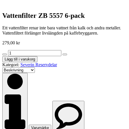
Vattenfilter ZB 5557 6-pack
Ett vattenfilter renar inte bara vattnet från kalk och andra metaller.
Vattenfiltret förlänger livslängden på kaffebryggaren.
279,00
kr
Vattenfilter
ZB
Lägg till i varukorg
5557
Kategori:
Severin Reservdelar
6-
pack
mängd
Varumärke