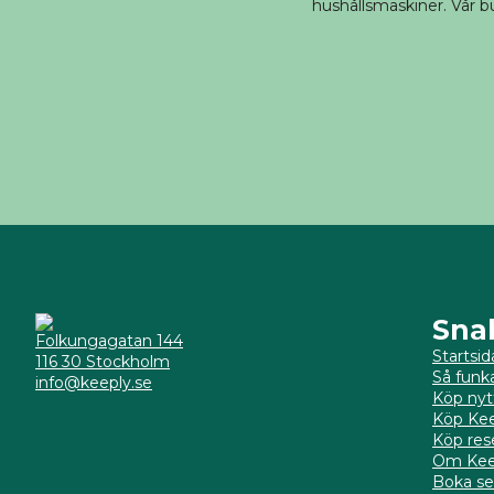
hushållsmaskiner. Vår bu
Sna
Folkungagatan 144
Startsid
116 30 Stockholm
Så funk
info@keeply.se
Köp nyt
Köp Kee
Köp res
Om Kee
Boka se