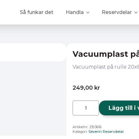
Så funkar det
Handla
Reservdelar
Vacuumplast på 
Vacuumplast på rulle 20
249,00
kr
Vacuumplast
på
Lägg till 
rulle
ZB
3616
mängd
Artikelnr:
ZB3616
Kategori:
Severin Reservdelar