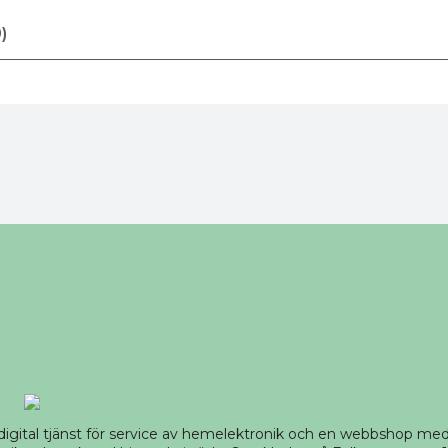
)
 digital tjänst för service av hemelektronik och en webbshop m