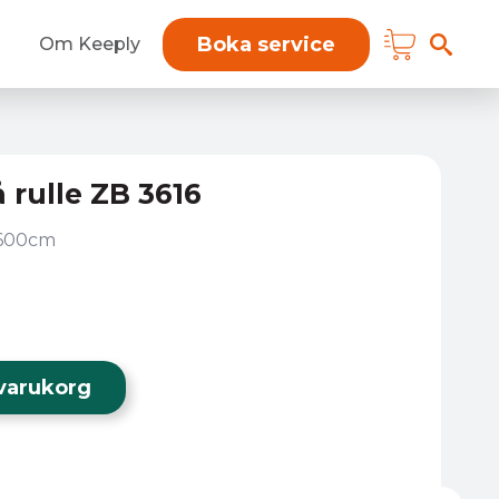
Boka service
Om Keeply
rulle ZB 3616
x600cm
i varukorg