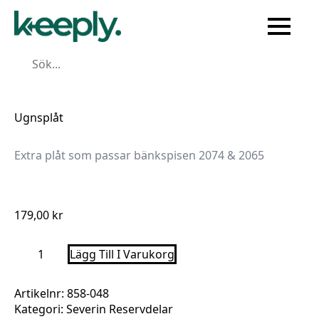
Sök
Ugnsplåt
Extra plåt som passar bänkspisen 2074 & 2065
179,00
kr
Ugnsplåt
Lägg Till I Varukorg
mängd
Artikelnr:
858-048
Kategori:
Severin Reservdelar