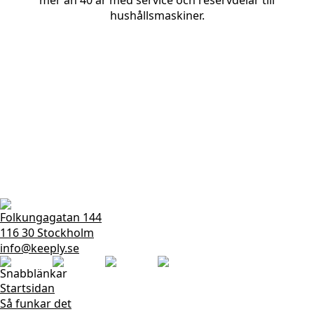
mer än 40 år med service och reservdelar till
hushållsmaskiner.
Folkungagatan 144
116 30 Stockholm
info@keeply.se
Snabblänkar
Startsidan
Så funkar det