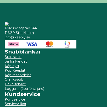
Folkungagatan 144
116 30 Stockholm
info@keeply.se
Snabblänkar
Startsidan
Så funkar det
Köp nytt
Köp Keeplat
Köp reservdelar
Om Keeply
Boka service
Logga in (återförsäljare)
Kundservice
Kundservice
Servicevillkor