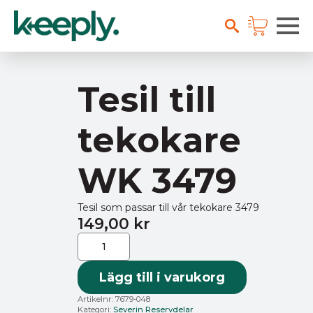
Tesil till
tekokare
WK 3479
Tesil som passar till vår tekokare 3479
149,00
kr
Tesil
till
tekokare
WK
3479
Lägg till i varukorg
mängd
Artikelnr:
7679-048
Kategori:
Severin Reservdelar