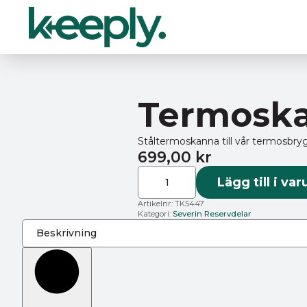
Termoska
Ståltermoskanna till vår termosbry
699,00
kr
Termoskanna
TK
Lägg till i va
5447
mängd
Artikelnr:
TK5447
Kategori:
Severin Reservdelar