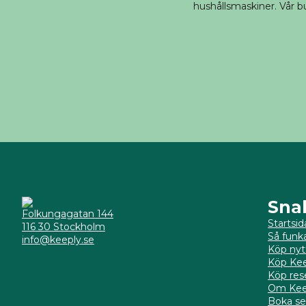
hushållsmaskiner. Vår bu
Sna
Folkungagatan 144
Startsid
116 30 Stockholm
Så funk
info@keeply.se
Köp nyt
Köp Kee
Köp res
Om Kee
Boka se