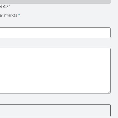
5447”
t är märkta
*