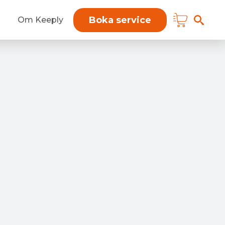
Boka service
Om Keeply