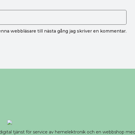
nna webbläsare till nästa gång jag skriver en kommentar.
 digital tjänst för service av hemelektronik och en webbshop m