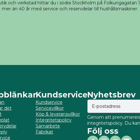
tik och verkstad hittar du i södra Stockholm på Folkungagatan 14
mer än 40 år med service och reservdelar till hushållsmaskiner.
bblänkar
Kundservice
Nyhetsbrev
an
Kundservice
ar det
Servicevillkor
t
Köp & leveransvillkor
Genom att prenumerera 
plat
Integritetspolicy
integritetspolicy. Du k
ervdelar
Samarbete
Följ oss
ply
Fabrikat
rvice