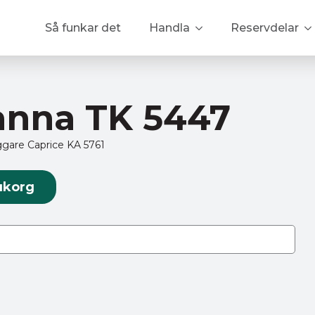
Så funkar det
Handla
Reservdelar
nna TK 5447
ggare Caprice KA 5761
rukorg