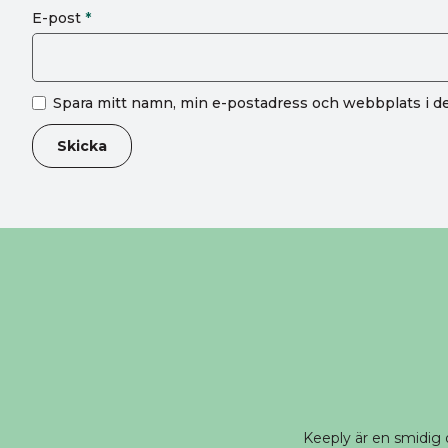
E-post
*
Spara mitt namn, min e-postadress och webbplats i de
Keeply är en smidig