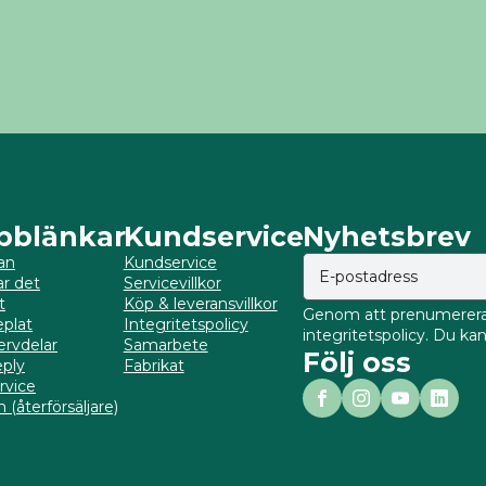
bblänkar
Kundservice
Nyhetsbrev
an
Kundservice
ar det
Servicevillkor
t
Köp & leveransvillkor
Genom att prenumerera 
plat
Integritetspolicy
integritetspolicy. Du k
ervdelar
Samarbete
Följ oss
ply
Fabrikat
rvice
 (återförsäljare)