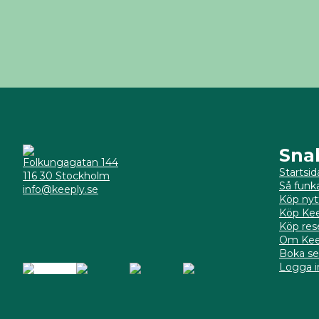
Sna
Folkungagatan 144
Startsid
116 30 Stockholm
Så funk
info@keeply.se
Köp nyt
Köp Kee
Köp res
Om Kee
Boka se
Logga in