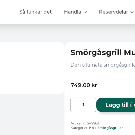
Så funkar det
Handla
Reservdelar
Smörgåsgrill Mul
Den ultimata smörgåsgrillen 
749,00
kr
Smörgåsgrill
Multi
Lägg till 
3
in
1
SA
Artikelnr:
SA2968
2968
Kategorier:
Kök
,
Smörgåsgrillar
mängd