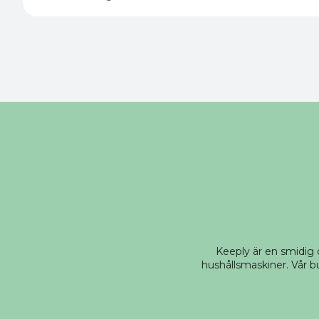
Keeply är en smidig
hushållsmaskiner. Vår bu