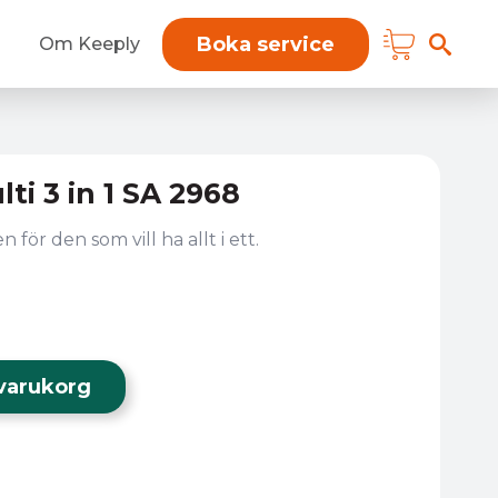
Boka service
Om Keeply
ti 3 in 1 SA 2968
för den som vill ha allt i ett.
i varukorg