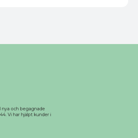
ed nya och begagnade
4. Vi har hjälpt kunder i