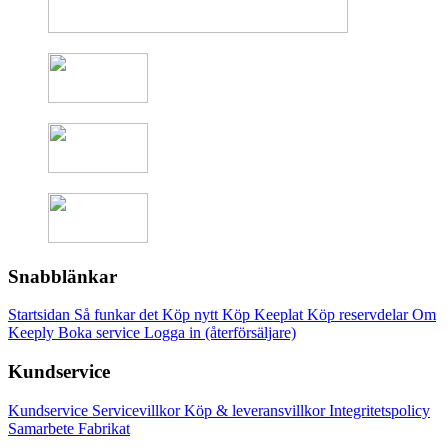
Snabblänkar
Startsidan
Så funkar det
Köp nytt
Köp Keeplat
Köp reservdelar
Om
Keeply
Boka service
Logga in (återförsäljare)
Kundservice
Kundservice
Servicevillkor
Köp & leveransvillkor
Integritetspolicy
Samarbete
Fabrikat