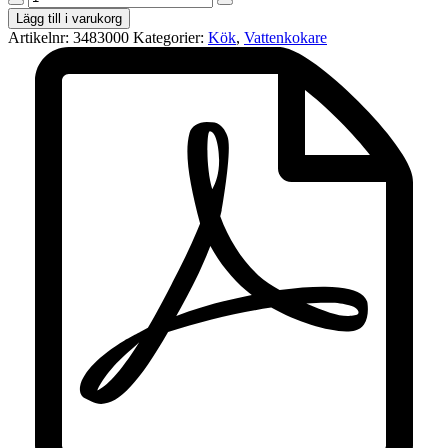
Vattenkokare
Lägg till i varukorg
Cool
Artikelnr:
3483000
Kategorier:
Kök
,
Vattenkokare
Touch
1,7
liter
WK
3483
–
Svart
mängd