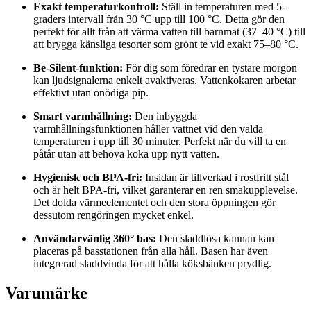
Exakt temperaturkontroll:
Ställ in temperaturen med 5-
graders intervall från 30 °C upp till 100 °C. Detta gör den
perfekt för allt från att värma vatten till barnmat (37–40 °C) till
att brygga känsliga tesorter som grönt te vid exakt 75–80 °C.
Be-Silent-funktion:
För dig som föredrar en tystare morgon
kan ljudsignalerna enkelt avaktiveras. Vattenkokaren arbetar
effektivt utan onödiga pip.
Smart varmhållning:
Den inbyggda
varmhållningsfunktionen håller vattnet vid den valda
temperaturen i upp till 30 minuter. Perfekt när du vill ta en
påtår utan att behöva koka upp nytt vatten.
Hygienisk och BPA-fri:
Insidan är tillverkad i rostfritt stål
och är helt BPA-fri, vilket garanterar en ren smakupplevelse.
Det dolda värmeelementet och den stora öppningen gör
dessutom rengöringen mycket enkel.
Användarvänlig 360° bas:
Den sladdlösa kannan kan
placeras på basstationen från alla håll. Basen har även
integrerad sladdvinda för att hålla köksbänken prydlig.
Varumärke