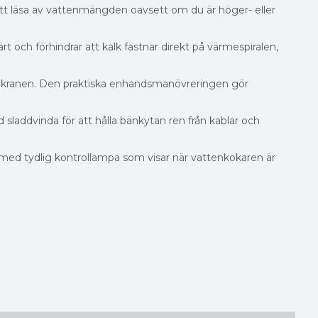
att läsa av vattenmängden oavsett om du är höger- eller
t och förhindrar att kalk fastnar direkt på värmespiralen,
der kranen. Den praktiska enhandsmanövreringen gör
 sladdvinda för att hålla bänkytan ren från kablar och
ed tydlig kontrollampa som visar när vattenkokaren är