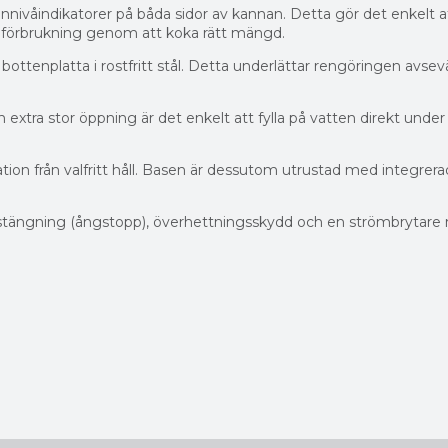
nnivåindikatorer på båda sidor av kannan. Detta gör det enkelt 
giförbrukning genom att koka rätt mängd.
tenplatta i rostfritt stål. Detta underlättar rengöringen avsevär
n extra stor öppning är det enkelt att fylla på vatten direkt un
ion från valfritt håll. Basen är dessutom utrustad med integrerad
ängning (ångstopp), överhettningsskydd och en strömbrytare m