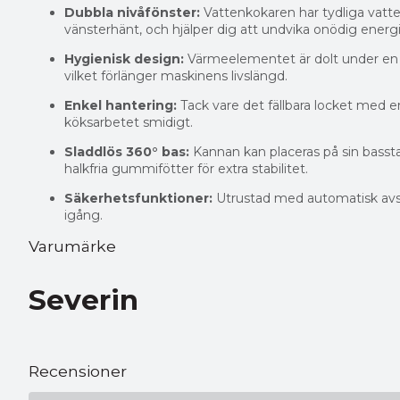
Dubbla nivåfönster:
Vattenkokaren har tydliga vatte
vänsterhänt, och hjälper dig att undvika onödig ener
Hygienisk design:
Värmeelementet är dolt under en bot
vilket förlänger maskinens livslängd.
Enkel hantering:
Tack vare det fällbara locket med e
köksarbetet smidigt.
Sladdlös 360° bas:
Kannan kan placeras på sin basstat
halkfria gummifötter för extra stabilitet.
Säkerhetsfunktioner:
Utrustad med automatisk avst
igång.
Varumärke
Severin
Recensioner