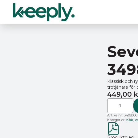
Sev
349
Klassisk och r
trotjänare för
449,00
k
Severin
Vattenkokare
1,5
liter
Artikelnr:
3498000
WK
Kategorier:
Kök
,
V
3498
–
Svart
mängd
Produktblad