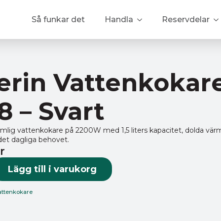
Så funkar det
Handla
Reservdelar
erin Vattenkokare 
8 – Svart
ymlig vattenkokare på 2200W med 1,5 liters kapacitet, dolda vär
 det dagliga behovet.
r
Lägg till i varukorg
attenkokare