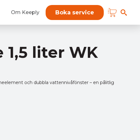
Boka service
Om Keeply
1,5 liter WK
meelement och dubbla vattennivåfönster – en pålitlig