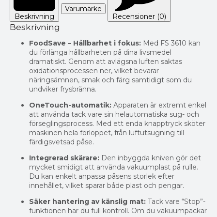
Varumärke
Beskrivning
Recensioner (0)
Beskrivning
FoodSave – Hållbarhet i fokus:
Med FS 3610 kan
du förlänga hållbarheten på dina livsmedel
dramatiskt. Genom att avlägsna luften saktas
oxidationsprocessen ner, vilket bevarar
näringsämnen, smak och färg samtidigt som du
undviker frysbränna.
OneTouch-automatik:
Apparaten är extremt enkel
att använda tack vare sin helautomatiska sug- och
förseglingsprocess. Med ett enda knapptryck sköter
maskinen hela förloppet, från luftutsugning till
färdigsvetsad påse.
Integrerad skärare:
Den inbyggda kniven gör det
mycket smidigt att använda vakuumplast på rulle.
Du kan enkelt anpassa påsens storlek efter
innehållet, vilket sparar både plast och pengar.
Säker hantering av känslig mat:
Tack vare “Stop”-
funktionen har du full kontroll. Om du vakuumpackar