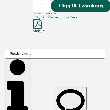
Severin
Vakuumpackare
Lägg till i varukorg
Basic
FS
Artikelnr:
3610000
3610
Kategorier:
Kök
,
Vacuumpackare
–
Svart
mängd
Manual