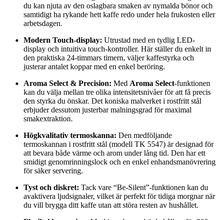
du kan njuta av den oslagbara smaken av nymalda bönor och
samtidigt ha rykande hett kaffe redo under hela frukosten eller
arbetsdagen.
Modern Touch-display:
Utrustad med en tydlig LED-
display och intuitiva touch-kontroller. Här ställer du enkelt in
den praktiska 24-timmars timern, väljer kaffestyrka och
justerar antalet koppar med en enkel beröring.
Aroma Select & Precision:
Med
Aroma Select
-funktionen
kan du välja mellan tre olika intensitetsnivåer för att få precis
den styrka du önskar. Det koniska malverket i rostfritt stål
erbjuder dessutom justerbar malningsgrad för maximal
smakextraktion.
Högkvalitativ termoskanna:
Den medföljande
termoskannan i rostfritt stål (modell TK 5547) är designad för
att bevara både värme och arom under lång tid. Den har ett
smidigt genomrinningslock och en enkel enhandsmanövrering
för säker servering.
Tyst och diskret:
Tack vare “Be-Silent”-funktionen kan du
avaktivera ljudsignaler, vilket är perfekt för tidiga morgnar när
du vill brygga ditt kaffe utan att störa resten av hushållet.