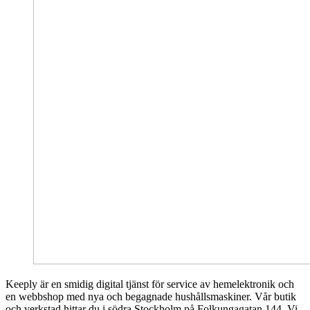
Keeply är en smidig digital tjänst för service av hemelektronik och
en webbshop med nya och begagnade hushållsmaskiner. Vår butik
och verkstad hittar du i södra Stockholm på Folkungagatan 144. Vi