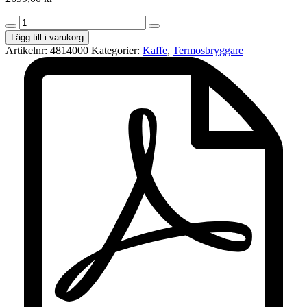
Severin
Termosbryggare
Lägg till i varukorg
med
Artikelnr:
4814000
Kategorier:
Kaffe
,
Termosbryggare
kvarn
KA
4814
–
Rostfri/Svart
(1000W)
mängd