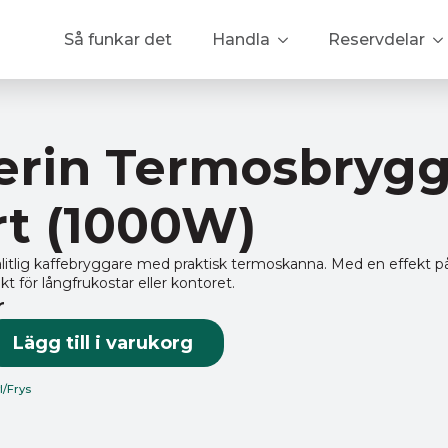
Så funkar det
Handla
Reservdelar
erin Termosbrygg
rt (1000W)
ålitlig kaffebryggare med praktisk termoskanna. Med en effekt p
t för långfrukostar eller kontoret.
r
re
Lägg till i varukorg
l/Frys