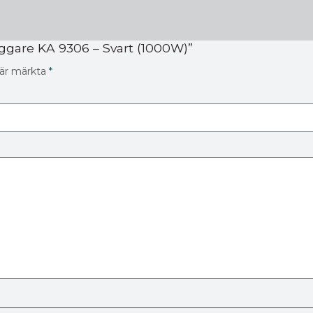
yggare KA 9306 – Svart (1000W)”
t är märkta
*