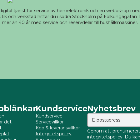
 digital tjänst för service av hemelektronik och en webbshop m
tik och verkstad hittar du i södra Stockholm på Folkungagatan 14
mer än 40 år med service och reservdelar till hushållsmaskiner.
bblänkar
Kundservice
Nyhetsbrev
an
Kundservice
ar det
Servicevillkor
t
Köp & leveransvillkor
Genom att prenumerera 
plat
Integritetspolicy
integritetspolicy. Du k
ervdelar
Samarbete