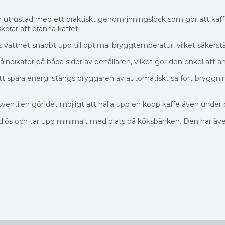
trustad med ett praktiskt genomrinningslock som gör att kaffet
erar att bränna kaffet.
net snabbt upp till optimal bryggtemperatur, vilket säkerställer
indikator på båda sidor av behållaren, vilket gör den enkel att 
att spara energi stängs bryggaren av automatiskt så fort bryggn
entilen gör det möjligt att hälla upp en kopp kaffe även under
lös och tar upp minimalt med plats på köksbänken. Den har även 