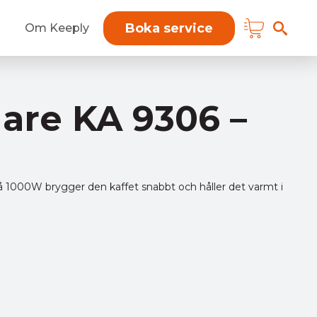
Boka service
Om Keeply
are KA 9306 –
å 1000W brygger den kaffet snabbt och håller det varmt i