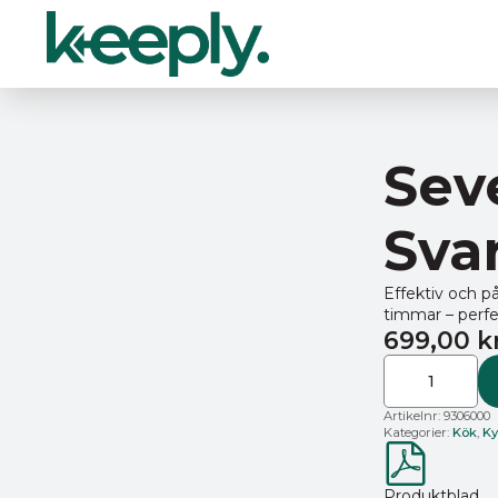
Sev
Sva
Effektiv och p
timmar – perfek
699,00
k
Severin
Termosbrygga
KA
9306
Artikelnr:
9306000
–
Kategorier:
Kök
,
Ky
Svart
(1000W)
mängd
Produktblad