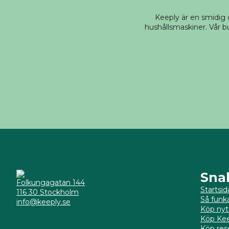
Keeply är en smidig
hushållsmaskiner. Vår bu
Sna
Folkungagatan 144
Startsid
116 30 Stockholm
Så funk
info@keeply.se
Köp nyt
Köp Kee
Köp res