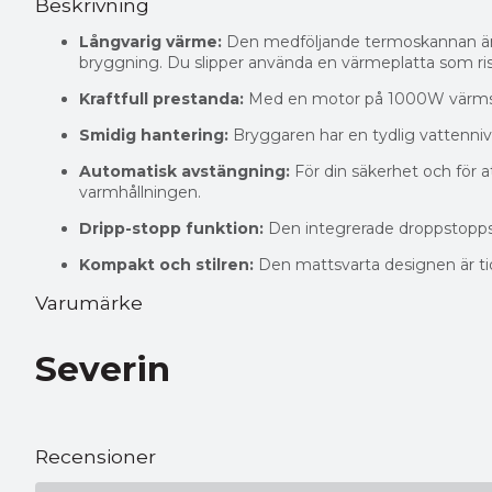
Beskrivning
Långvarig värme:
Den medföljande termoskannan är u
bryggning. Du slipper använda en värmeplatta som risk
Kraftfull prestanda:
Med en motor på 1000W värms vatt
Smidig hantering:
Bryggaren har en tydlig vattennivå
Automatisk avstängning:
För din säkerhet och för 
varmhållningen.
Dripp-stopp funktion:
Den integrerade droppstoppsv
Kompakt och stilren:
Den mattsvarta designen är tid
Varumärke
Severin
Recensioner