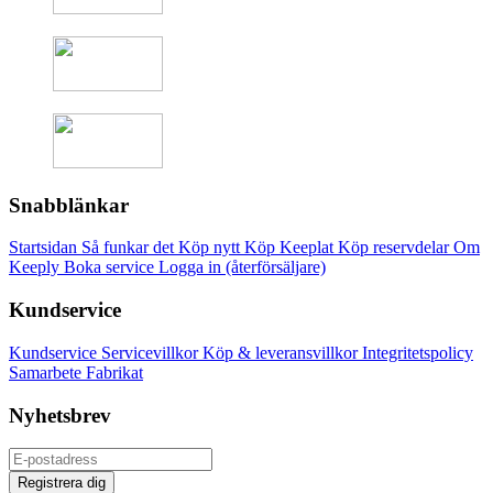
Snabblänkar
Startsidan
Så funkar det
Köp nytt
Köp Keeplat
Köp reservdelar
Om
Keeply
Boka service
Logga in (återförsäljare)
Kundservice
Kundservice
Servicevillkor
Köp & leveransvillkor
Integritetspolicy
Samarbete
Fabrikat
Nyhetsbrev
Registrera dig