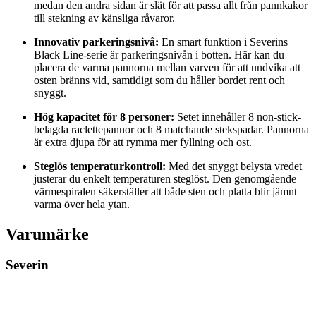
medan den andra sidan är slät för att passa allt från pannkakor
till stekning av känsliga råvaror.
Innovativ parkeringsnivå:
En smart funktion i Severins
Black Line-serie är parkeringsnivån i botten. Här kan du
placera de varma pannorna mellan varven för att undvika att
osten bränns vid, samtidigt som du håller bordet rent och
snyggt.
Hög kapacitet för 8 personer:
Setet innehåller 8 non-stick-
belagda raclettepannor och 8 matchande stekspadar. Pannorna
är extra djupa för att rymma mer fyllning och ost.
Steglös temperaturkontroll:
Med det snyggt belysta vredet
justerar du enkelt temperaturen steglöst. Den genomgående
värmespiralen säkerställer att både sten och platta blir jämnt
varma över hela ytan.
Varumärke
Severin