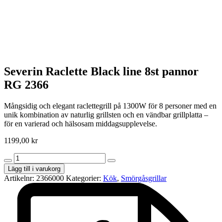
Severin Raclette Black line 8st pannor
RG 2366
Mångsidig och elegant raclettegrill på 1300W för 8 personer med en
unik kombination av naturlig grillsten och en vändbar grillplatta –
för en varierad och hälsosam middagsupplevelse.
1199,00
kr
Severin
Raclette
Lägg till i varukorg
Black
Artikelnr:
2366000
Kategorier:
Kök
,
Smörgåsgrillar
line
8st
pannor
RG
2366