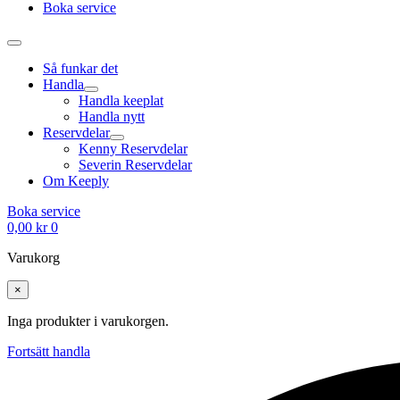
Boka service
Så funkar det
Handla
Handla keeplat
Handla nytt
Reservdelar
Kenny Reservdelar
Severin Reservdelar
Om Keeply
Boka service
0,00
kr
0
Varukorg
×
Inga produkter i varukorgen.
Fortsätt handla