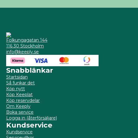
Folkungagatan 144
116 30 Stockholm
info@keeply.se
Snabblänkar
Startsidan
Så funkar det
Köp nytt
Köp Keeplat
Köp reservdelar
Om Keeply
Boka service
Logga in (återförsäljare)
Kundservice
Kundservice
Servicevillkor