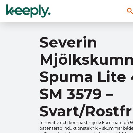
Severin
Mjölkskum
Spuma Lite
SM 3579 –
Svart/Rostfr
Innovativ och kompakt mjölkskummare på
patenterad induktionsteknik – skummar båd