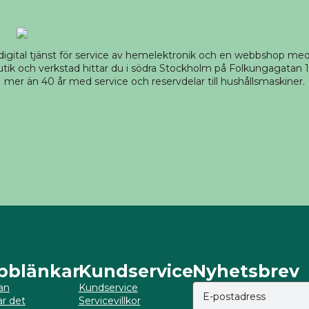
 digital tjänst för service av hemelektronik och en webbshop m
tik och verkstad hittar du i södra Stockholm på Folkungagatan 14
mer än 40 år med service och reservdelar till hushållsmaskiner.
bblänkar
Kundservice
Nyhetsbrev
an
Kundservice
ar det
Servicevillkor