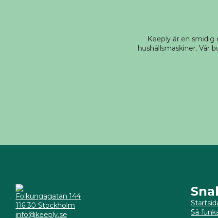
Keeply är en smidig
hushållsmaskiner. Vår bu
Sna
Folkungagatan 144
Startsid
116 30 Stockholm
Så funk
info@keeply.se