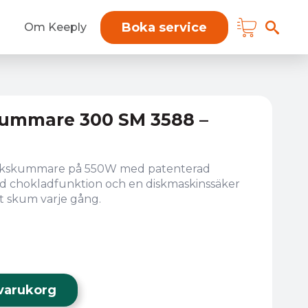
Boka service
Om Keeply
kummare 300 SM 3588 –
ölkskummare på 550W med patenterad
ad chokladfunktion och en diskmaskinssäker
kt skum varje gång.
i varukorg