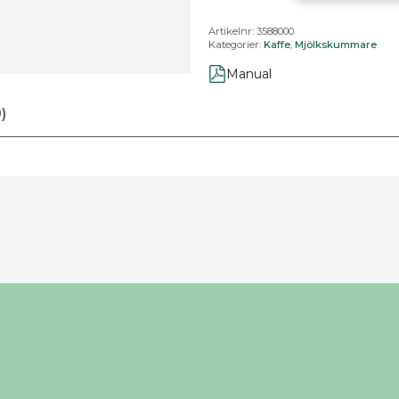
3588
–
Artikelnr:
3588000
Svart/Rostfri
Kategorier:
Kaffe
,
Mjölkskummare
mängd
Manual
)