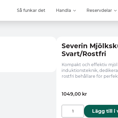
Så funkar det
Handla
Reservdelar
Severin Mjölks
Svart/Rostfri
Kompakt och effektiv mj
induktionsteknik, dediker
rostfri behållare för perfe
1049,00
kr
Severin
Mjölkskummare
Lägg till 
300
SM