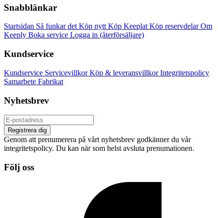
Snabblänkar
Startsidan
Så funkar det
Köp nytt
Köp Keeplat
Köp reservdelar
Om
Keeply
Boka service
Logga in (återförsäljare)
Kundservice
Kundservice
Servicevillkor
Köp & leveransvillkor
Integritetspolicy
Samarbete
Fabrikat
Nyhetsbrev
Registrera dig
Genom att prenumerera på vårt nyhetsbrev godkänner du vår
integritetspolicy. Du kan när som helst avsluta prenumationen.
Följ oss