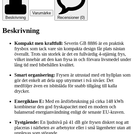
Varumärke
Beskrivning
Recensioner (0)
Beskrivning
Kompakt men kraftfull:
Severin GB 8886 är en praktisk
frysbox som tack vare sin kompakta design får plats nästan
överallt. Trots sin storlek är det en fullvärdig 4-stjärnig frys,
vilket innebär att den kan frysa in och förvara livsmedel under
lång tid med bibehållen kvalitet.
Smart organisering:
Frysen är utrustad med ett hyllplan som
gör det enkelt att dela upp utrymmet i två nivåer. Det
medföljer även en isbitslåda för snabb tillgång till kalla
drycker.
Energiklass E:
Med en årsförbrukning på cirka 148 kWh
kombinerar den god fryskapacitet med en modern och
balanserad energianvändning enligt de senaste EU-kraven.
Tystgående:
En ljudnivå på 41 dB gör frysen diskret nog att
placeras i närheten av arbetsytor eller i små lägenheter utan att
upplevas som störande.