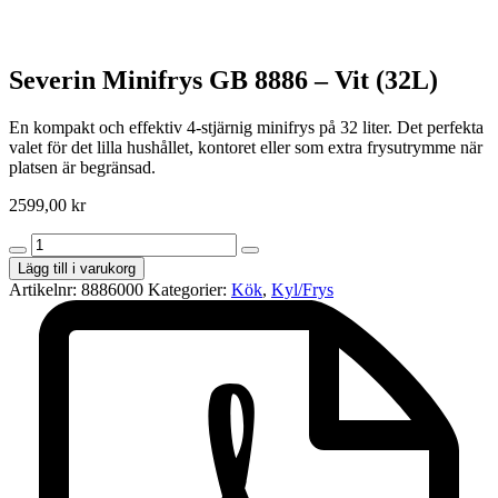
Severin Minifrys GB 8886 – Vit (32L)
En kompakt och effektiv 4-stjärnig minifrys på 32 liter. Det perfekta
valet för det lilla hushållet, kontoret eller som extra frysutrymme när
platsen är begränsad.
2599,00
kr
Severin
Minifrys
Lägg till i varukorg
GB
Artikelnr:
8886000
Kategorier:
Kök
,
Kyl/Frys
8886
–
Vit
(32L)
mängd