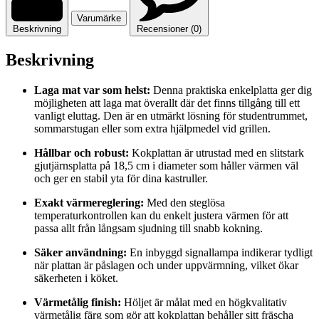
Varumärke
Beskrivning
Recensioner (0)
Beskrivning
Laga mat var som helst:
Denna praktiska enkelplatta ger dig
möjligheten att laga mat överallt där det finns tillgång till ett
vanligt eluttag. Den är en utmärkt lösning för studentrummet,
sommarstugan eller som extra hjälpmedel vid grillen.
Hållbar och robust:
Kokplattan är utrustad med en slitstark
gjutjärnsplatta på 18,5 cm i diameter som håller värmen väl
och ger en stabil yta för dina kastruller.
Exakt värmereglering:
Med den steglösa
temperaturkontrollen kan du enkelt justera värmen för att
passa allt från långsam sjudning till snabb kokning.
Säker användning:
En inbyggd signallampa indikerar tydligt
när plattan är påslagen och under uppvärmning, vilket ökar
säkerheten i köket.
Värmetålig finish:
Höljet är målat med en högkvalitativ
värmetålig färg som gör att kokplattan behåller sitt fräscha