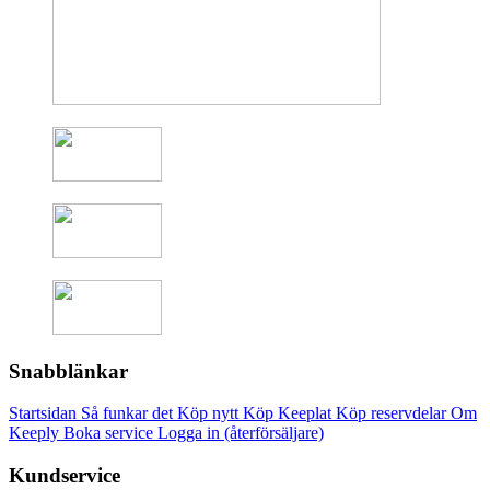
Snabblänkar
Startsidan
Så funkar det
Köp nytt
Köp Keeplat
Köp reservdelar
Om
Keeply
Boka service
Logga in (återförsäljare)
Kundservice