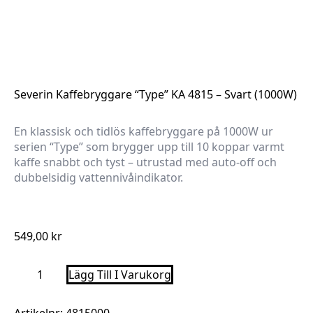
Severin Kaffebryggare “Type” KA 4815 – Svart (1000W)
En klassisk och tidlös kaffebryggare på 1000W ur
serien “Type” som brygger upp till 10 koppar varmt
kaffe snabbt och tyst – utrustad med auto-off och
dubbelsidig vattennivåindikator.
549,00
kr
Severin
Lägg Till I Varukorg
Kaffebryggare
"Type"
KA