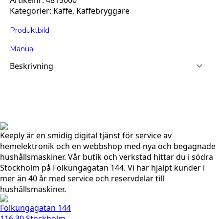
Artikelnr:
4815000
4815
–
Kategorier:
Kaffe
,
Kaffebryggare
Svart
(1000W)
Produktbild
mängd
Manual
Keeply är en smidig digital tjänst för service av
hemelektronik och en webbshop med nya och begagnade
hushållsmaskiner. Vår butik och verkstad hittar du i södra
Stockholm på Folkungagatan 144. Vi har hjälpt kunder i
mer än 40 år med service och reservdelar till
hushållsmaskiner.
Folkungagatan 144
116 30 Stockholm