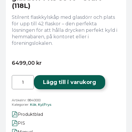
(118L)
Stilrent flaskkylskåp med glasdörr och plats
för upp till 42 flaskor – den perfekta
lösningen för att hålla drycken perfekt kyld i
hemmabaren, på kontoret eller i
föreningslokalen.
6499,00
kr
Severin
Flaskkylskåp
Lägg till i varukorg
med
glasdörr
FKS
8840
Artikelnr:
8840000
–
Kategorier:
Kök
,
Kyl/Frys
Svart
(118L)
mängd
Produktblad
PIS
Manual