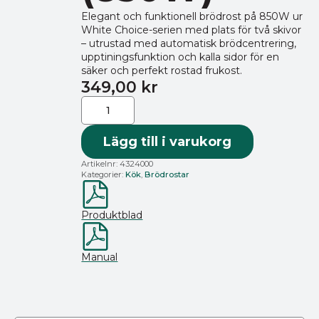
Elegant och funktionell brödrost på 850W ur
White Choice-serien med plats för två skivor
– utrustad med automatisk brödcentrering,
upptiningsfunktion och kalla sidor för en
säker och perfekt rostad frukost.
349,00
kr
Severin
Brödrost
White
Choice
AT
Lägg till i varukorg
4324
–
Artikelnr:
4324000
Vit
Kategorier:
Kök
,
Brödrostar
(850W)
mängd
Produktblad
Manual