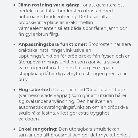
Jämn rostning varje gång:
För att garantera ett
perfekt resultat är brödrosten utrustad med
automatisk brödcentrering. Detta ser till att
brödskivorna placeras exakt mellan
värmeelementen så att båda sidor får en jämn och
fin gyllenbrun färg.
Anpassningsbara funktioner:
Brödrosten har flera
praktiska inställningar, inklusive en
upptiningsfunktion för bröd direkt från frysen och en
återuppvärmningsfunktion som gör kalla skivor
varma igen utan att ge extra färg. En separat
stoppknapp låter dig avbryta rostningen precis när
du vill.
Hög säkerhet:
Designad med “Cool Touch”-hölje
(värmeisolerade väggar) som gör att utsidan håller
sig sval under användning. Den har även en
automatisk avstängningsfunktion om en brödskiva
skulle råka fastna, vilket ger extra trygghet i
vardagen.
Enkel rengöring:
Den utdragbara smulbrickan
samlar upp allt brödsmul och gör det mycket enkelt