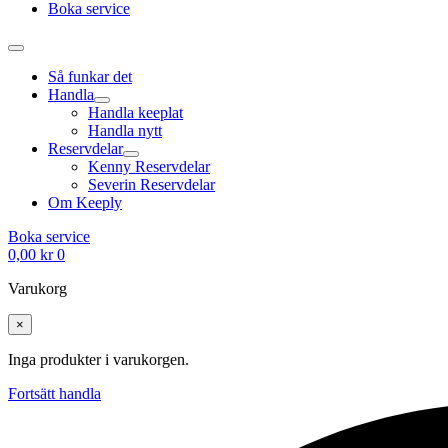
Boka service
Så funkar det
Handla
Handla keeplat
Handla nytt
Reservdelar
Kenny Reservdelar
Severin Reservdelar
Om Keeply
Boka service
0,00
kr
0
Varukorg
×
Inga produkter i varukorgen.
Fortsätt handla