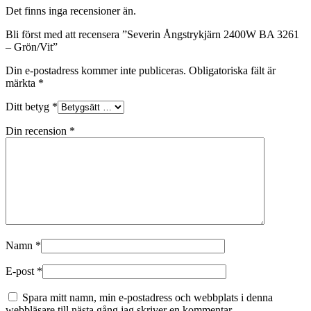
Det finns inga recensioner än.
Bli först med att recensera ”Severin Ångstrykjärn 2400W BA 3261
– Grön/Vit”
Din e-postadress kommer inte publiceras.
Obligatoriska fält är
märkta
*
Ditt betyg
*
Din recension
*
Namn
*
E-post
*
Spara mitt namn, min e-postadress och webbplats i denna
webbläsare till nästa gång jag skriver en kommentar.