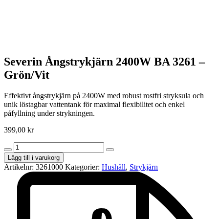
Severin Ångstrykjärn 2400W BA 3261 –
Grön/Vit
Effektivt ångstrykjärn på 2400W med robust rostfri stryksula och
unik löstagbar vattentank för maximal flexibilitet och enkel
påfyllning under strykningen.
399,00
kr
Severin
Ångstrykjärn
Lägg till i varukorg
2400W
Artikelnr:
3261000
Kategorier:
Hushåll
,
Strykjärn
BA
3261
–
Grön/Vit
mängd