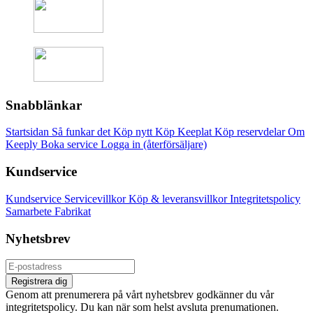
Snabblänkar
Startsidan
Så funkar det
Köp nytt
Köp Keeplat
Köp reservdelar
Om
Keeply
Boka service
Logga in (återförsäljare)
Kundservice
Kundservice
Servicevillkor
Köp & leveransvillkor
Integritetspolicy
Samarbete
Fabrikat
Nyhetsbrev
Registrera dig
Genom att prenumerera på vårt nyhetsbrev godkänner du vår
integritetspolicy. Du kan när som helst avsluta prenumationen.