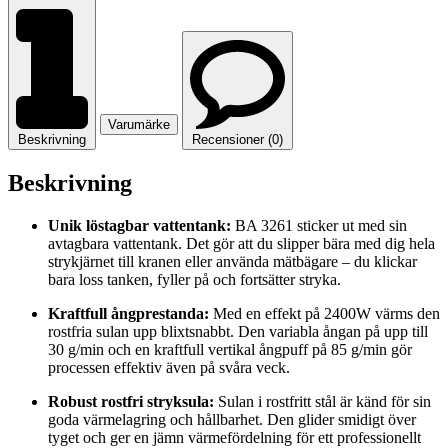
Varumärke
Beskrivning
Recensioner (0)
Beskrivning
Unik löstagbar vattentank:
BA 3261 sticker ut med sin
avtagbara vattentank. Det gör att du slipper bära med dig hela
strykjärnet till kranen eller använda mätbägare – du klickar
bara loss tanken, fyller på och fortsätter stryka.
Kraftfull ångprestanda:
Med en effekt på 2400W värms den
rostfria sulan upp blixtsnabbt. Den variabla ångan på upp till
30 g/min och en kraftfull vertikal ångpuff på 85 g/min gör
processen effektiv även på svåra veck.
Robust rostfri stryksula:
Sulan i rostfritt stål är känd för sin
goda värmelagring och hållbarhet. Den glider smidigt över
tyget och ger en jämn värmefördelning för ett professionellt