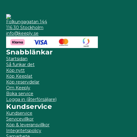
Folkungagatan 144
116 30 Stockholm
info@keeply.se
Snabblänkar
Startsidan
Så funkar det
Köp nytt
Köp Keeplat
Köp reservdelar
Om Keeply
Boka service
Logga in (återförsäljare)
Kundservice
Kundservice
Servicevillkor
Köp & leveransvillkor
Integritetspolicy
Samarbete