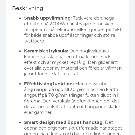
Beskrivning
Snabb uppvärmning:
Tack vare den höga
effekten på 2400W når strykjärnet önskad
temperatur på rekordtid, vilket gör det perfekt
för både snabba uppfräschningar och större
tvättberg.
Keramisk stryksula:
Den högkvalitativa
keramiska sulan har en utmärkt non-stick-
effekt och är mycket reptålig. Den glider lätt
över alla typer av material och fördelar värmen
jämnt för ett slätt resultat.
Effektiv ångfunktion:
Med en variabel
ångmängd på upp till 30 g/min och en kraftfull
ångpuff på 70 g/min tränger fukten djupt in i
fibrerna. Den vertikala ångfunktionen gör det
dessutom enkelt att släta ut hängande kläder
eller gardiner.
Smart design med öppet handtag:
Det
öppna och ergonomiskt utformade handtaget
ger en friare känsla och bättre rörlighet under