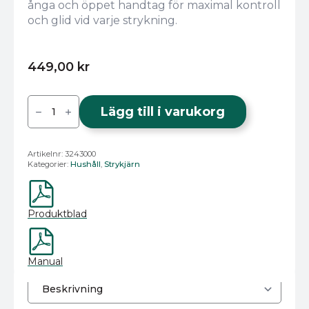
ånga och öppet handtag för maximal kontroll
och glid vid varje strykning.
449,00
kr
Severin
Ångstrykjärn
Lägg till i varukorg
2400W
BA
3243
mängd
Artikelnr:
3243000
Kategorier:
Hushåll
,
Strykjärn
Produktblad
Manual