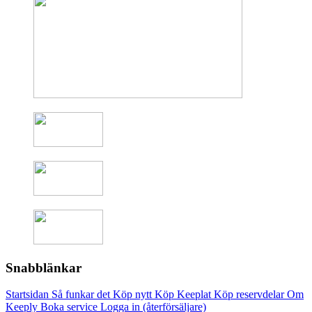
Snabblänkar
Startsidan
Så funkar det
Köp nytt
Köp Keeplat
Köp reservdelar
Om
Keeply
Boka service
Logga in (återförsäljare)