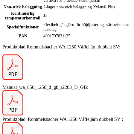
vardera för 5 delade våffelhjärtan
Non-stick beläggning
2-lager non-stick beläggning Xylan® Plus
Kontinuerlig
Ja
temperaturkontroll
Flexibelt gångjärn för höjdjustering, värmeisolerat
Specialfunktioner
handtag
EAN
4001797831125
Produktblad Rommelsbacher WA 1250 Våffeljärn dubbelt SV:
Manual_wa_850_1250_d_gb_r2203_D_GB:
Produktblad
Rommelsbacher WA 1250 Våffeljärn dubbelt SV
: