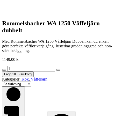
Rommelsbacher WA 1250 Våffeljärn
dubbelt
Med Rommelsbacher WA 1250 Våffeljärn Dubbelt kan du enkelt
göra perfekta våfflor varje gång. Justerbar gräddningsgrad och non-
stick beläggning.
1149,00
kr
Rommelsbacher
WA
Lägg till i varukorg
1250
Kategorier:
Kök
,
Våffeljärn
Våffeljärn
dubbelt
mängd