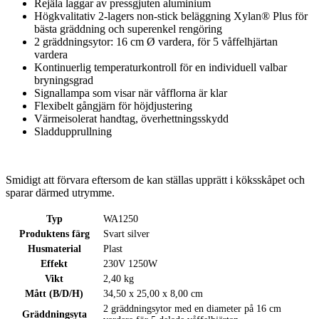
Rejäla laggar av pressgjuten aluminium
Högkvalitativ 2-lagers non-stick beläggning Xylan® Plus för
bästa gräddning och superenkel rengöring
2 gräddningsytor: 16 cm Ø vardera, för 5 våffelhjärtan
vardera
Kontinuerlig temperaturkontroll för en individuell valbar
bryningsgrad
Signallampa som visar när våfflorna är klar
Flexibelt gångjärn för höjdjustering
Värmeisolerat handtag, överhettningsskydd
Sladdupprullning
Smidigt att förvara eftersom de kan ställas upprätt i köksskåpet och
sparar därmed utrymme.
Typ
WA1250
Produktens färg
Svart silver
Husmaterial
Plast
Effekt
230V 1250W
Vikt
2,40 kg
Mått (B/D/H)
34,50 x 25,00 x 8,00 cm
2 gräddningsytor med en diameter på 16 cm
Gräddningsyta