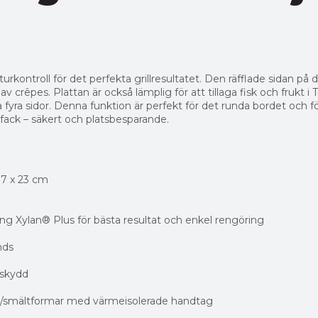
urkontroll för det perfekta grillresultatet. Den räfflade sidan p
crêpes. Plattan är också lämplig för att tillaga fisk och frukt i
fyra sidor. Denna funktion är perfekt för det runda bordet och f
sfack – säkert och platsbesparande.
37 x 23 cm
ing Xylan® Plus för bästa resultat och enkel rengöring
nds
sskydd
ngs/smältformar med värmeisolerade handtag