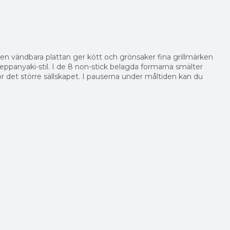
å den vändbara plattan ger kött och grönsaker fina grillmärken
 Teppanyaki-stil. I de 8 non-stick belagda formarna smälter
ör det större sällskapet. I pauserna under måltiden kan du