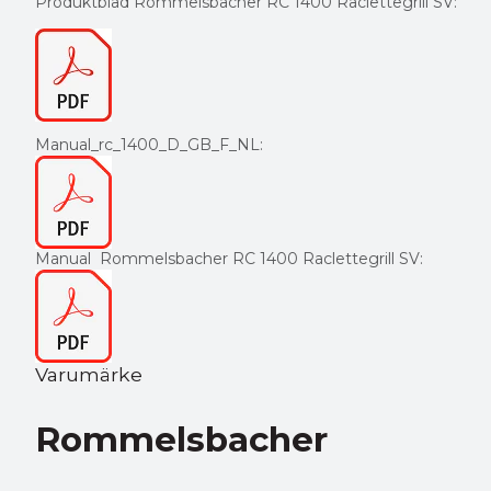
Produktblad Rommelsbacher RC 1400 Raclettegrill SV:
Manual_rc_1400_D_GB_F_NL:
Manual
Rommelsbacher RC 1400 Raclettegrill SV:
Varumärke
Rommelsbacher