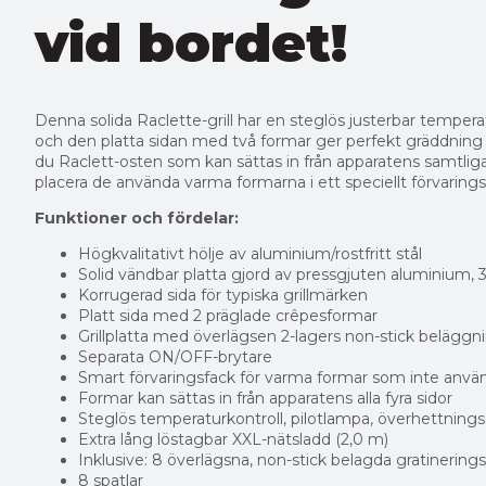
vid bordet!
Denna solida Raclette-grill har en steglös justerbar temperat
och den platta sidan med två formar ger perfekt gräddning av 
du Raclett-osten som kan sättas in från apparatens samtliga 
placera de använda varma formarna i ett speciellt förvaring
Funktioner och fördelar:
Högkvalitativt hölje av aluminium/rostfritt stål
Solid vändbar platta gjord av pressgjuten aluminium, 
Korrugerad sida för typiska grillmärken
Platt sida med 2 präglade crêpesformar
Grillplatta med överlägsen 2-lagers non-stick beläggn
Separata ON/OFF-brytare
Smart förvaringsfack för varma formar som inte anvä
Formar kan sättas in från apparatens alla fyra sidor
Steglös temperaturkontroll, pilotlampa, överhettning
Extra lång löstagbar XXL-nätsladd (2,0 m)
Inklusive: 8 överlägsna, non-stick belagda gratineri
8 spatlar