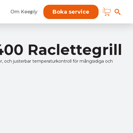
Boka service
Om Keeply
0 Raclettegrill
 och justerbar temperaturkontroll för mångsidiga och