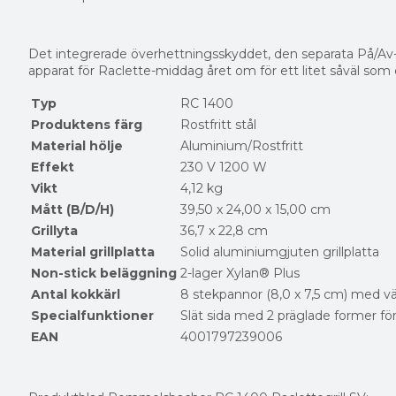
Det integrerade överhettningsskyddet, den separata På/Av-
apparat för Raclette-middag året om för ett litet såväl som e
Typ
RC 1400
Produktens färg
Rostfritt stål
Material hölje
Aluminium/Rostfritt
Effekt
230 V 1200 W
Vikt
4,12 kg
Mått (B/D/H)
39,50 x 24,00 x 15,00 cm
Grillyta
36,7 x 22,8 cm
Material grillplatta
Solid aluminiumgjuten grillplatta
Non-stick beläggning
2-lager Xylan® Plus
Antal kokkärl
8 stekpannor (8,0 x 7,5 cm) med v
Specialfunktioner
Slät sida med 2 präglade former fö
EAN
4001797239006