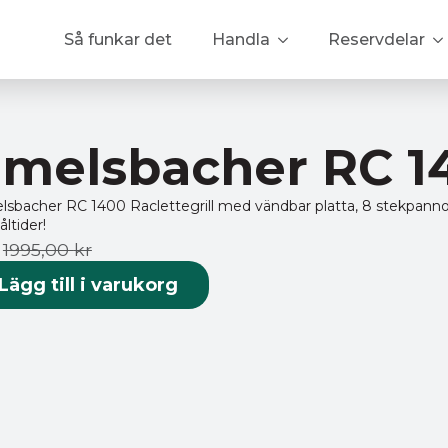
Så funkar det
Handla
Reservdelar
elsbacher RC 140
acher RC 1400 Raclettegrill med vändbar platta, 8 stekpannor,
ltider!
1995,00
kr
r
iga
e
Lägg till i varukorg
.
.