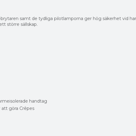
brytaren samt de tydliga pilotlamporna ger hög säkerhet vid ha
tt större sällskap.
ärmeisolerade handtag
r att göra Crêpes