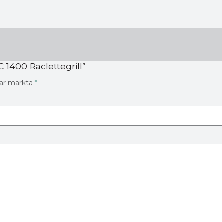
 1400 Raclettegrill”
t är märkta
*