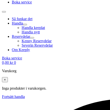
Boka service
Så funkar det
Handla
Handla keeplat
Handla nytt
Reservdelar
Kenny Reservdelar
Severin Reservdelar
Om Keeply
Boka service
0,00
kr
0
Varukorg
×
Inga produkter i varukorgen.
Fortsätt handla