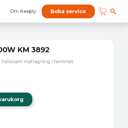
Boka service
Om Keeply
200W KM 3892
 hälsosam matlagning i hemmet.
i varukorg