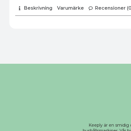
Beskrivning
Varumärke
Recensioner (0
Keeply är en smidig
hushållsmaskiner. Vår bu