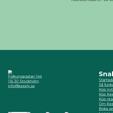
Sna
Folkungagatan 144
Startsid
116 30 Stockholm
Så funk
info@keeply.se
Köp nyt
Köp Kee
Köp res
Om Kee
Boka se