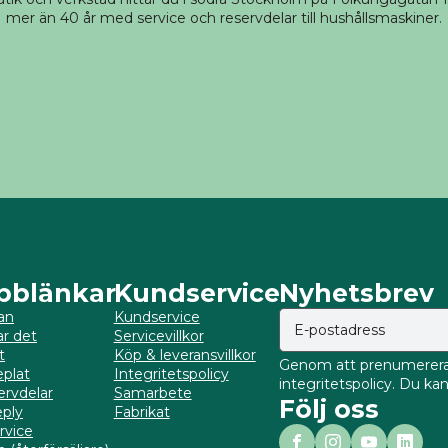
mer än 40 år med service och reservdelar till hushållsmaskiner.
bblänkar
Kundservice
Nyhetsbrev
an
Kundservice
ar det
Servicevillkor
t
Köp & leveransvillkor
Genom att prenumerera 
plat
Integritetspolicy
integritetspolicy. Du k
ervdelar
Samarbete
Följ oss
ply
Fabrikat
rvice