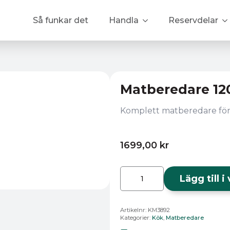
Så funkar det
Handla
Reservdelar
Matberedare 1
Komplett matberedare för
1699,00
kr
Matberedare
1200W
Lägg till 
KM
3892
mängd
Artikelnr:
KM3892
Kategorier:
Kök
,
Matberedare