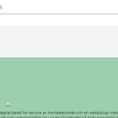
)
 digital tjänst för service av hemelektronik och en webbshop m
tik och verkstad hittar du i södra Stockholm på Folkungagatan 14