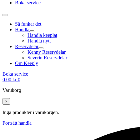
Boka service
Så funkar det
Handla
Handla keeplat
Handla nytt
Reservdelar
Kenny Reservdelar
Severin Reservdelar
Om Keeply
Boka service
0,00
kr
0
Varukorg
×
Inga produkter i varukorgen.
Fortsätt handla