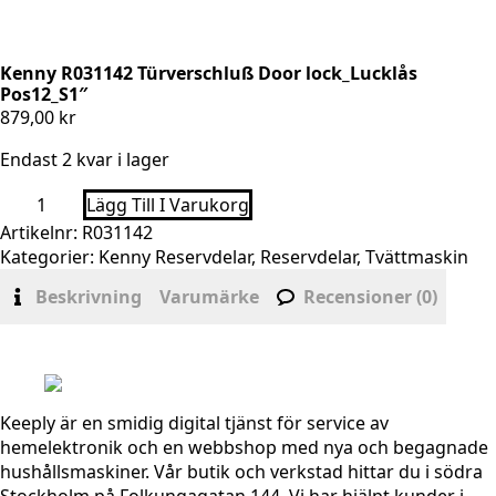
Kenny R031142 Türverschluß Door lock_Lucklås
Pos12_S1″
879,00
kr
Endast 2 kvar i lager
Kenny
Lägg Till I Varukorg
R031142
Türverschluß
Artikelnr:
R031142
Door
Kategorier:
Kenny Reservdelar
,
Reservdelar
,
Tvättmaskin
lock_Lucklås
Pos12_S1"
Beskrivning
Varumärke
Recensioner (0)
mängd
Keeply är en smidig digital tjänst för service av
hemelektronik och en webbshop med nya och begagnade
hushållsmaskiner. Vår butik och verkstad hittar du i södra