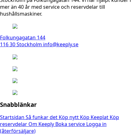
Stockholm på Folkungagatan 144. Vi har hjälpt kunder i
mer än 40 år med service och reservdelar till
hushållsmaskiner.
Folkungagatan 144
116 30 Stockholm
info@keeply.se
Snabblänkar
Startsidan
Så funkar det
Köp nytt
Köp Keeplat
Köp
reservdelar
Om Keeply
Boka service
Logga in
(återförsäljare)