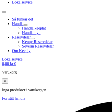
Boka service
Så funkar det
Handla
Handla keeplat
Handla nytt
Reservdelar
Kenny Reservdelar
Severin Reservdelar
Om Keeply
Boka service
0,00
kr
0
Varukorg
×
Inga produkter i varukorgen.
Fortsätt handla