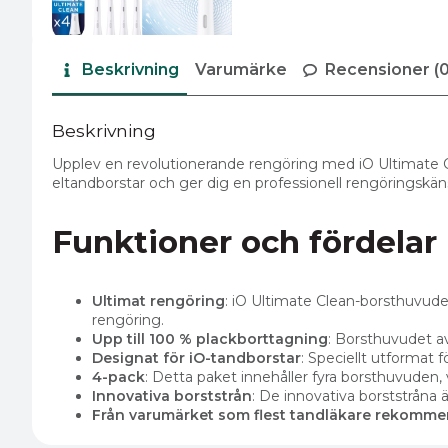
Beskrivning
Varumärke
Recensioner (0
Beskrivning
Upplev en revolutionerande rengöring med iO Ultimate C
eltandborstar och ger dig en professionell rengöringskä
Funktioner och fördelar
Ultimat rengöring
: iO Ultimate Clean-borsthuvudet
rengöring.
Upp till 100 % plackborttagning
: Borsthuvudet av
Designat för iO-tandborstar
: Speciellt utformat f
4-pack
: Detta paket innehåller fyra borsthuvuden,
Innovativa borststrån
: De innovativa borststråna 
Från varumärket som flest tandläkare rekomme