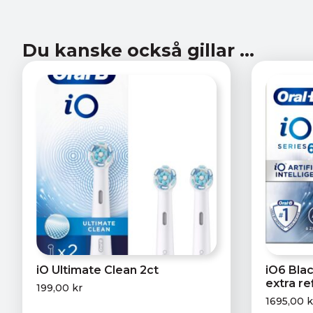
Du kanske också gillar …
iO Ultimate Clean 2ct
iO6 Blac
extra ref
199,00
kr
1695,00
k