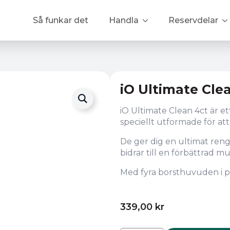
Så funkar det
Handla
Reservdelar
iO Ultimate Cle
iO Ultimate Clean 4ct är 
speciellt utformade för at
De ger dig en ultimat rengö
bidrar till en förbättrad m
Med fyra borsthuvuden i pa
339,00
kr