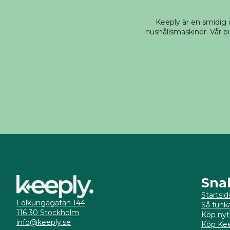
Keeply är en smidig
hushållsmaskiner. Vår bu
Sna
Startsid
Folkungagatan 144
Så funk
116 30 Stockholm
Köp nyt
info@keeply.se
Köp Kee