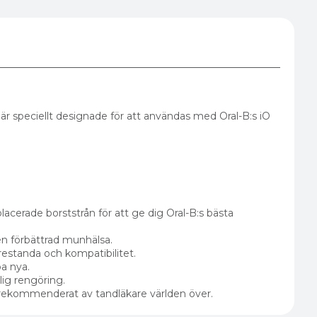
 speciellt designade för att användas med Oral-B:s iO
acerade borststrån för att ge dig Oral-B:s bästa
 en förbättrad munhälsa.
 prestanda och kompatibilitet.
pa nya.
lig rengöring.
rekommenderat av tandläkare världen över.