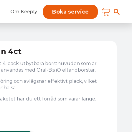
Boka service
Om Keeply
an 4ct
ett 4-pack utbytbara borsthuvuden som är
t användas med Oral-B:s iO eltandborstar.
ring och avlägsnar effektivt plack, vilket
unhälsa.
ketet har du ett förråd som varar länge.