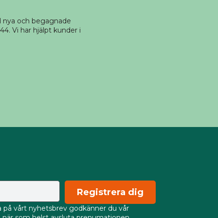
ed nya och begagnade
4. Vi har hjälpt kunder i
Registrera dig
på vårt nyhetsbrev godkänner du vår
an när som helst avsluta prenumationen.