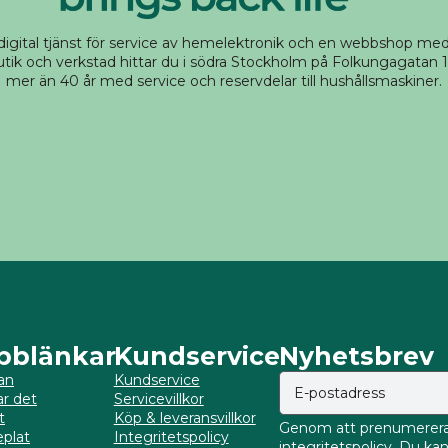
 digital tjänst för service av hemelektronik och en webbshop m
tik och verkstad hittar du i södra Stockholm på Folkungagatan 14
mer än 40 år med service och reservdelar till hushållsmaskiner.
bblänkar
Kundservice
Nyhetsbrev
an
Kundservice
ar det
Servicevillkor
t
Köp & leveransvillkor
Genom att prenumerera 
plat
Integritetspolicy
integritetspolicy. Du k