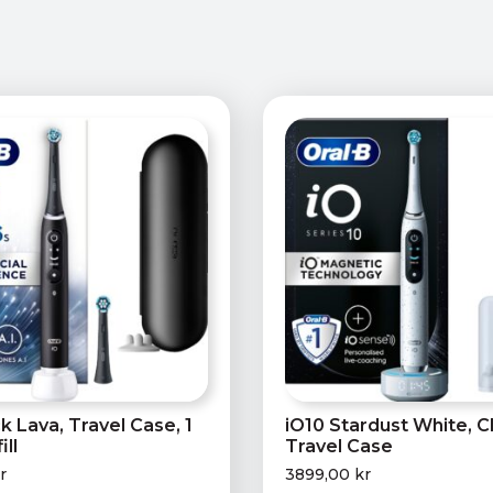
k Lava, Travel Case, 1
iO10 Stardust White, C
ill
Travel Case
r
3899,00
kr