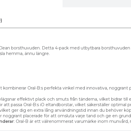
)
lean borsthuvuden. Detta 4-pack med utbytbara borsthuvuden är
nsla hemma, ännu längre.
 kombinerar Oral-B:s perfekta vinkel med innovativa, noggrant pl
lägsnar effektivt plack och smuts från tänderna, vilket bidrar till
ör att passa Oral-B:s iO eltandborstar, vilket säkerställer optimal
 vilket ger dig en extra lång användningstid innan du behöver kö
är noggrant placerade för att omsluta varje tand och ge en grund
nderar
: Oral-B är ett välrenommerat varumärke inom munvård, 