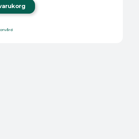
i varukorg
sonvård