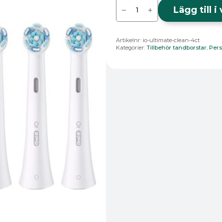
iO
Ultimate
Lägg till 
Clean
4ct
mängd
Artikelnr:
io-ultimate-clean-4ct
Kategorier:
Tillbehör tandborstar
,
Per