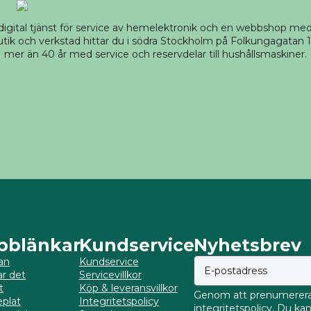
 digital tjänst för service av hemelektronik och en webbshop m
tik och verkstad hittar du i södra Stockholm på Folkungagatan 14
mer än 40 år med service och reservdelar till hushållsmaskiner.
bblänkar
Kundservice
Nyhetsbrev
an
Kundservice
ar det
Servicevillkor
t
Köp & leveransvillkor
Genom att prenumerera 
plat
Integritetspolicy
integritetspolicy. Du k