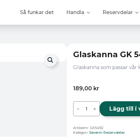
Så funkar det
Handla
Reservdelar
Glaskanna GK 5
Glaskanna som passar vår 
189,00
kr
Glaskanna
GK
Lägg till 
5492
mängd
Artikelnr:
GK5492
Kategori:
Severin Reservdelar