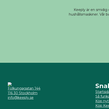
Keeply är en smidig
hushållsmaskiner. Vår bu
Sna
Folkungagatan 144
Startsid
116 30 Stockholm
Så funk
info@keeply.se
Köp nyt
Köp Kee