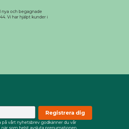
ed nya och begagnade
4. Vi har hjälpt kunder i
Registrera dig
på vårt nyhetsbrev godkänner du vår
an när som helst avsluta prenumationen.