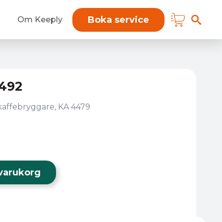
Boka service
Om Keeply
492
kaffebryggare, KA 4479
i varukorg