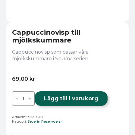
Cappuccinovisp till
mjölkskummare
Cappuccinovisp som passar våra
mjölkskummare i Spuma serien
69,00
kr
Cappuccinovisp
till
Lägg till i varukorg
mjölkskummare
mängd
Artikelnr:
9321-048
Kategori:
Severin Reservdelar