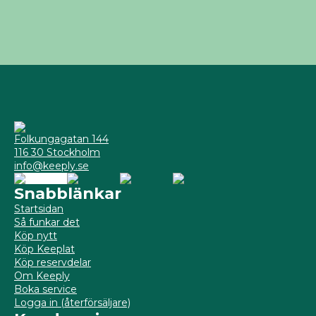
Folkungagatan 144
116 30 Stockholm
info@keeply.se
Snabblänkar
Startsidan
Så funkar det
Köp nytt
Köp Keeplat
Köp reservdelar
Om Keeply
Boka service
Logga in (återförsäljare)