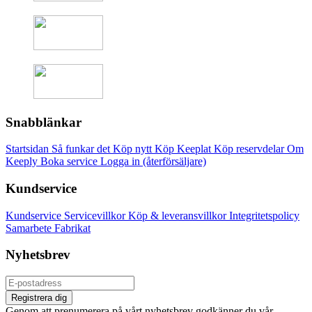
Snabblänkar
Startsidan
Så funkar det
Köp nytt
Köp Keeplat
Köp reservdelar
Om
Keeply
Boka service
Logga in (återförsäljare)
Kundservice
Kundservice
Servicevillkor
Köp & leveransvillkor
Integritetspolicy
Samarbete
Fabrikat
Nyhetsbrev
Registrera dig
Genom att prenumerera på vårt nyhetsbrev godkänner du vår